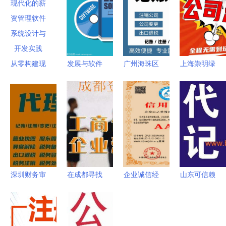
从零构建现
发展与软件
广州海珠区
上海崇明绿
代化的薪资
设计 代理
企业服务全
华注册公司
管理软件
与代办理念
景指南 代
全攻略 材
系统设计与
的融合
理记账、工
料清单与手
开发实践
商代理与软
续流程详解
件开发一站
式解决方案
深圳财务审
在成都寻找
企业诚信经
山东可信赖
计代办服务
代理建筑公
营示范单位
的代理记账
为企业合规
司注册代办
证书代办服
机构 品质
护航的专业
服务 专业
务及软件开
与价格并重