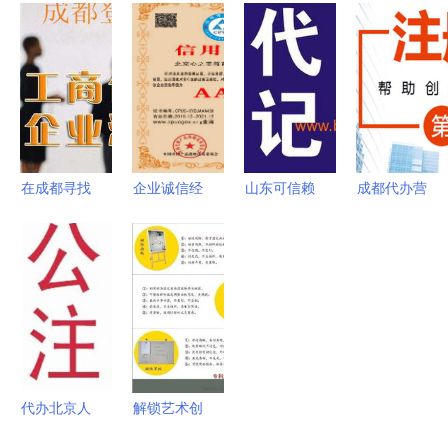
与代办理念
景指南 代
全攻略 材
为企业合规
的融合
理记账、工
料清单与手
护航的专业
商代理与软
续流程详解
选择
件开发一站
式解决方案
在成都寻找
企业诚信经
山东可信赖
成都代办营
代理建筑公
营示范单位
的代理记账
业执照的风
司注册代办
证书代办服
机构 品质
险与软件开
服务 专业
务及软件开
与价格并重
发行业的考
选择与注意
发全方位解
的择址指南
量
事项
决方案
代办北京人
解锁艺术创
力资源服务
作新境界